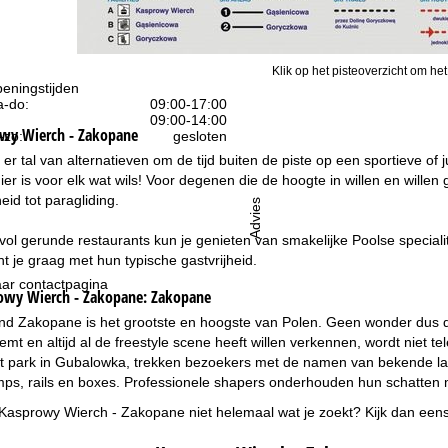
Klik op het pisteoverzicht om het
eningstijden
-do:
09:00-17:00
09:00-14:00
owy Wierch - Zakopane
-zo:
gesloten
 er tal van alternatieven om de tijd buiten de piste op een sportieve 
ier is voor elk wat wils! Voor degenen die de hoogte in willen en willen 
eid tot paragliding.
Advies
devol gerunde restaurants kun je genieten van smakelijke Poolse special
t je graag met hun typische gastvrijheid.
ar contactpagina
owy Wierch - Zakopane:
Zakopane
ond Zakopane is het grootste en hoogste van Polen. Geen wonder dus da
eemt en altijd al de freestyle scene heeft willen verkennen, wordt niet t
et park in Gubalowka, trekken bezoekers met de namen van bekende lab
umps, rails en boxes. Professionele shapers onderhouden hun schatten
 Kasprowy Wierch - Zakopane niet helemaal wat je zoekt? Kijk dan een