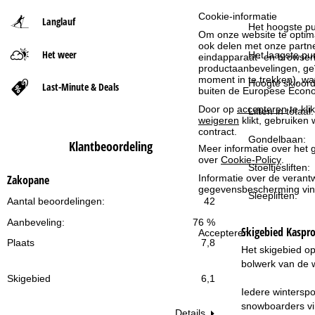
Cookie-informatie
Langlauf
t
Het hoogste pu
Om onze website te optima
ook delen met onze partne
Het weer
p
Het laagste pun
eindapparaat- en browserin
productaanbevelingen, geï
moment in te trekken), w
a
Hoogte skioord
Last-Minute & Deals
buiten de Europese Econom
Door op
accepteren
te kli
Liften in totaal:
g
weigeren
klikt, gebruiken 
contract.
Gondelbaan:
i
Klantbeoordeling
Meer informatie over het g
over
Cookie-Policy
.
Stoeltjesliften:
n
Zakopane
Informatie over de verantw
gegevensbescherming vin
Sleepliften:
a
Aantal beoordelingen:
42
Aanbeveling:
76 %
Skigebied
Kaspr
Accepteren
Plaats
7,8
Het skigebied o
bolwerk van de w
Skigebied
6,1
Iedere winterspo
snowboarders vin
Details