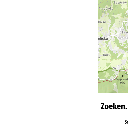
Zoeken
S