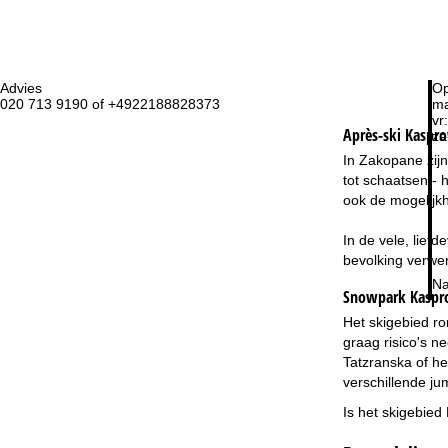
Advies
Op
020 713 9190 of +4922188828373
ma
vr:
Après-ski Kaspr
za
In Zakopane zijn
tot schaatsen - h
ook de mogelijkh
In de vele, lief
bevolking verwen
Na
Snowpark Kaspr
Het skigebied r
graag risico's n
Tatzranska of h
verschillende j
Is het skigebied