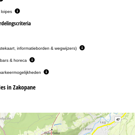
 loipes
delingscriteria
istekaart, informatieborden & wegwijzers)
 bars & horeca
parkeermogelijkheden
es in Zakopane