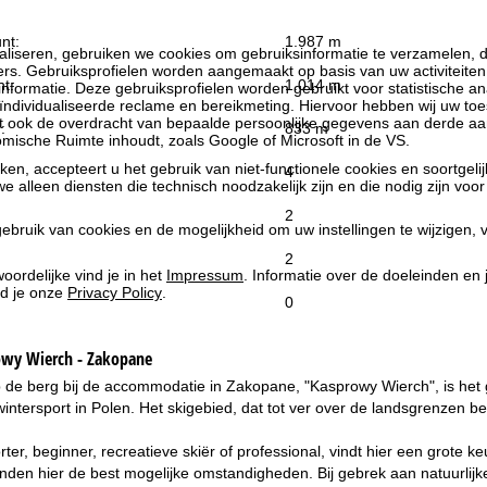
nt:
1.987 m
liseren, gebruiken we cookies om gebruiksinformatie te verzamelen, d
rs. Gebruiksprofielen worden aangemaakt op basis van uw activiteite
t:
1.014 m
formatie. Deze gebruiksprofielen worden gebruikt voor statistische ana
ndividualiseerde reclame en bereikmeting. Hiervoor hebben wij uw to
at ook de overdracht van bepaalde persoonlijke gegevens aan derde aa
:
833 m
ische Ruimte inhoudt, zoals Google of Microsoft in de VS.
kken, accepteert u het gebruik van niet-functionele cookies en soortgeli
4
we alleen diensten die technisch noodzakelijk zijn en die nodig zijn voor
2
ebruik van cookies en de mogelijkheid om uw instellingen te wijzigen, v
2
oordelijke vind je in het
Impressum
. Informatie over de doeleinden en
d je onze
Privacy Policy
.
0
owy Wierch - Zakopane
p de berg bij de accommodatie in Zakopane, "Kasprowy Wierch", is het
intersport in Polen. Het skigebied, dat tot ver over de landsgrenzen bek
rter, beginner, recreatieve skiër of professional, vindt hier een grote 
den hier de best mogelijke omstandigheden. Bij gebrek aan natuurlijke