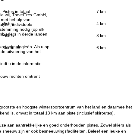
Pistes in totaal:
7 km
ie wij, TravelTrex GmbH,
n met behulp van
Pistes:
4 km
lyse, individuele
estemming nodig (op elk
nbieders in derde landen
Pistes:
3 km
jke technologieën. Als u op
Skiroutes:
6 km
 de uitvoering van het
indt u in de informatie
 jouw rechten omtrent
 grootste en hoogste wintersportcentrum van het land en daarmee het
end is, omvat in totaal 13 km aan piste (inclusief skiroutes).
keuze aan aantrekkelijke en goed onderhouden pistes. Zowel skiërs als
 sneeuw zijn er ook besneeuwingsfaciliteiten. Beleef een leuke en