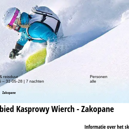
gte van onze kortingsacties!
& reisduur
Personen
 – 31-05-28 | 7 nachten
alle
Zakopane
ebied
Kasprowy Wierch - Zakopane
Informatie over het s