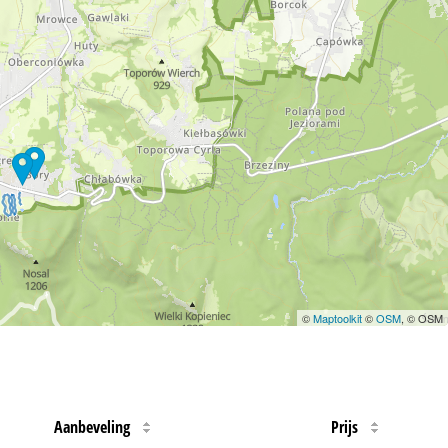
©
Maptoolkit
©
OSM
, © OSM
Aanbeveling
Prijs