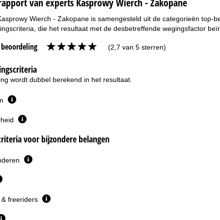
rapport van experts Kasprowy Wierch - Zakopane
Kasprowy Wierch - Zakopane is samengesteld uit de categorieën top-beo
ngscriteria, die het resultaat met de desbetreffende wegingsfactor beï
e beoordeling
(2,7 van 5 sterren)
ngscriteria
ng wordt dubbel berekend in het resultaat.
en
rheid
riteria voor bijzondere belangen
inderen
& freeriders