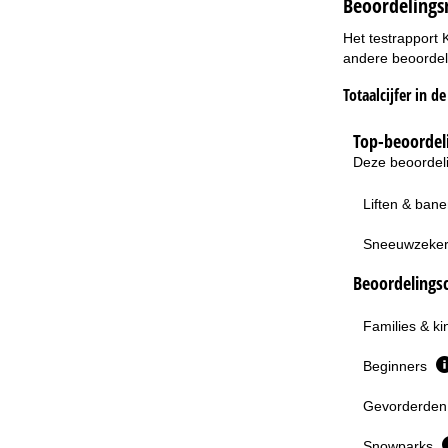
Beoordelings
Het testrapport 
andere beoordeli
Totaalcijfer in d
Top-beoordeli
Deze beoordeli
Liften & ban
Sneeuwzeke
Beoordelingsc
Families & k
Beginners
Gevorderden 
Snowparks