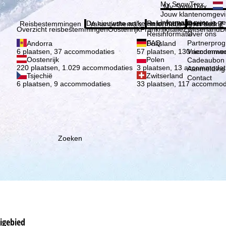
Kies 
My SnowTrex
My SnowTrex
Aanmelden
Jouw klantenomgevi
informatie over je g
De nieuwste artikelen in ons magazine
Reisinformatie
Over ons
Reisbestemmingen
Vakantiethema's
Informatie
Het bedrijf
Overzicht reisbestemmingen
Oostenrijk
Frankrijk
Italië
Zwitserland
D
Reisinformatie
Over ons
FAQ
Partnerpro
Andorra
Duitsland
Vriendenwer
6 plaatsen, 37 accommodaties
57 plaatsen, 130 accommod
Oostenrijk
Polen
Cadeaubon
220 plaatsen, 1.029 accommodaties
3 plaatsen, 13 accommodat
Aanmelding 
Tsjechië
Zwitserland
Contact
6 plaatsen, 9 accommodaties
33 plaatsen, 117 accommod
Zoeken
kigebied