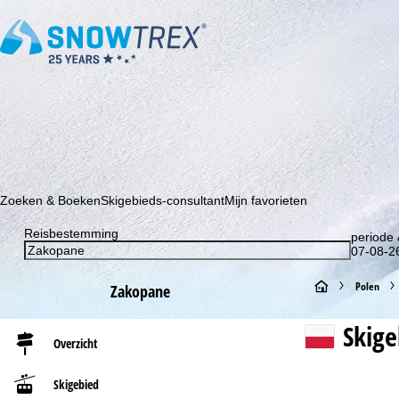
Schrijf je in voor onze nieuwsbrief en wees als eerste op de hoo
Zoeken & Boeken
Skigebieds-consultant
Mijn favorieten
Reisbestemming
periode 
07-08-26
S
Polen
Zakopane
t
Skig
Overzicht
a
Skigebied
r