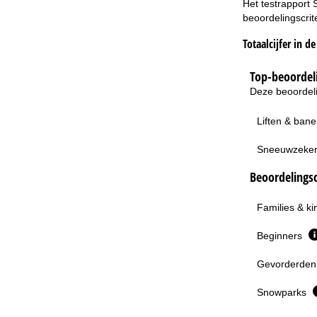
Het testrapport 
beoordelingscrit
Totaalcijfer in d
Top-beoordeli
Deze beoordeli
Liften & ban
Sneeuwzeke
Beoordelingsc
Families & k
Beginners
Gevorderden 
Snowparks