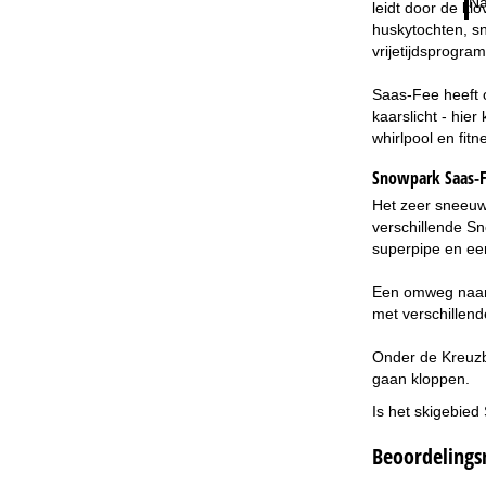
Na
leidt door de kl
huskytochten, s
vrijetijdsprogra
Saas-Fee heeft o
kaarslicht - hie
whirlpool en fitn
Snowpark Saas-
Het zeer sneeuwz
verschillende Sn
superpipe en een
Een omweg naar h
met verschillend
Onder de Kreuzbo
gaan kloppen.
Is het skigebied
Beoordelings