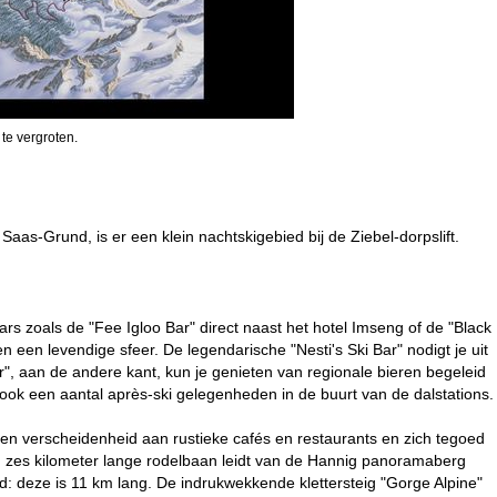
 te vergroten.
as-Grund, is er een klein nachtskigebied bij de Ziebel-dorpslift.
ars zoals de "Fee Igloo Bar" direct naast het hotel Imseng of de "Black
n een levendige sfeer. De legendarische "Nesti's Ski Bar" nodigt je uit
r", aan de andere kant, kun je genieten van regionale bieren begeleid
ok een aantal après-ski gelegenheden in de buurt van de dalstations.
een verscheidenheid aan rustieke cafés en restaurants en zich tegoed
en zes kilometer lange rodelbaan leidt van de Hannig panoramaberg
: deze is 11 km lang. De indrukwekkende klettersteig "Gorge Alpine"