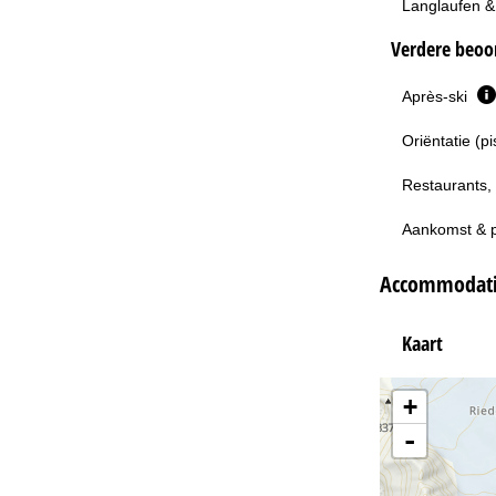
Langlaufen &
Verdere beoor
Après-ski
Oriëntatie (p
Restaurants,
Aankomst & 
Accommodatie
Kaart
+
-