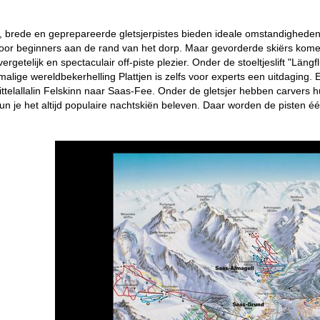
 brede en geprepareerde gletsjerpistes bieden ideale omstandigheden v
oor beginners aan de rand van het dorp. Maar gevorderde skiërs komen
ergetelijk en spectaculair off-piste plezier. Onder de stoeltjeslift "Lä
malige wereldbekerhelling Plattjen is zelfs voor experts een uitdagin
telallalin Felskinn naar Saas-Fee. Onder de gletsjer hebben carvers h
n je het altijd populaire nachtskiën beleven. Daar worden de pisten éé