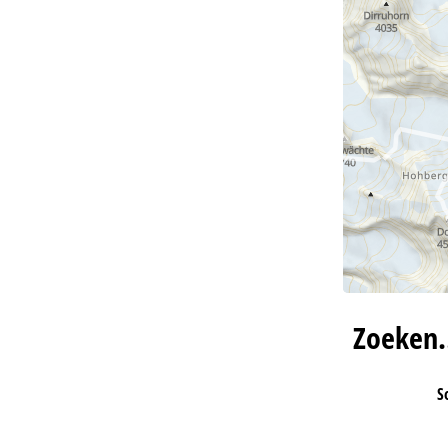
Zoeken
S