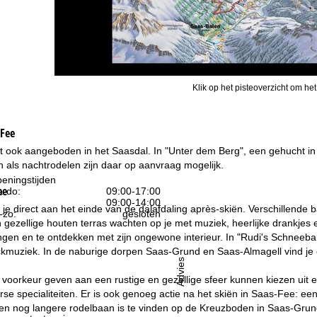
Klik op het pisteoverzicht om het
-Fee
 ook aangeboden in het Saasdal. In "Unter dem Berg", een gehucht in Sa
 als nachtrodelen zijn daar op aanvraag mogelijk.
eningstijden
ee
-do:
09:00-17:00
09:00-14:00
je direct aan het einde van de dalafdaling après-skiën. Verschillende b
-zo:
gesloten
jn gezellige houten terras wachten op je met muziek, heerlijke drankjes e
ngen en te ontdekken met zijn ongewone interieur. In "Rudi's Schneeba
kmuziek. In de naburige dorpen Saas-Grund en Saas-Almagell vind je o
Advies
voorkeur geven aan een rustige en gezellige sfeer kunnen kiezen uit 
se specialiteiten. Er is ook genoeg actie na het skiën in Saas-Fee: e
en nog langere rodelbaan is te vinden op de Kreuzboden in Saas-Grund