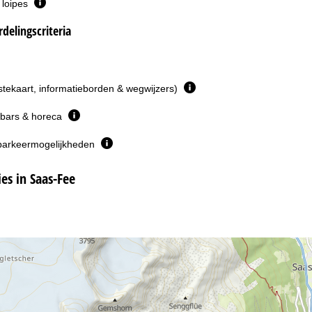
 loipes
delingscriteria
istekaart, informatieborden & wegwijzers)
 bars & horeca
parkeermogelijkheden
s in Saas-Fee