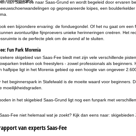
ar contactpagina
oven van Saas-Fee naar Saas-Grund en wordt begeleid door ervaren berg
neeuwschoenwandelingen op geprepareerde loipes, een boulderkelder e
mma.
ok een bijzondere ervaring: de fonduegondel. Of het nu gaat om een fam
r kunnen avontuurlijke fijnproevers unieke herinneringen creëren. Het
essruimte is de perfecte plek om de avond af te sluiten.
Fee:
Fun Park Morenia
ekere skigebied van Saas-Fee biedt met zijn vele verschillende pisten v
owparken trekken ook freestylers - zowel professionals als beginners. He
 halfpipe ligt in het Morenia gebied op een hoogte van ongeveer 2.600
et beginnerspark in Stafelwald is de moeite waard voor beginners. Daa
e moeilijkheidsgraden.
den in het skigebied Saas-Grund ligt nog een funpark met verschillende
 Saas-Fee niet helemaal wat je zoekt? Kijk dan eens naar:
skigebieden 
rapport van experts Saas-Fee