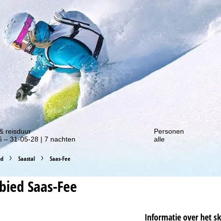
gte van onze kortingsacties!
& reisduur
Personen
 – 31-05-28 | 7 nachten
alle
nd
Saastal
Saas-Fee
ebied
Saas-Fee
Informatie over het s