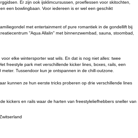
gidsen. Er zijn ook ijsklimcursussen, proeflessen voor skitochten,
n een bowlingbaan. Voor iedereen is er wel een geschikt
iliegondel met entertainment of pure romantiek in de gondellift bij
 recreatiecentrum "Aqua Allalin" met binnenzwembad, sauna, stoombad,
oor elke wintersporter wat wils. En dat is nog niet alles: twee
t freestyle park met verschillende kicker lines, boxes, rails, een
 meter. Tussendoor kun je ontspannen in de chill-outzone.
r kunnen ze hun eerste tricks proberen op drie verschillende lines
 kickers en rails waar de harten van freestyleliefhebbers sneller van
Zwitserland