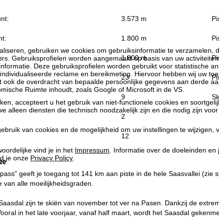
nt:
3.573 m
Pi
t:
1.800 m
Pi
liseren, gebruiken we cookies om gebruiksinformatie te verzamelen, d
:
1.800 m
Pi
rs. Gebruiksprofielen worden aangemaakt op basis van uw activiteite
formatie. Deze gebruiksprofielen worden gebruikt voor statistische ana
ndividualiseerde reclame en bereikmeting. Hiervoor hebben wij uw to
23
Pi
at ook de overdracht van bepaalde persoonlijke gegevens aan derde aa
ische Ruimte inhoudt, zoals Google of Microsoft in de VS.
9
Sk
kken, accepteert u het gebruik van niet-functionele cookies en soortgeli
we alleen diensten die technisch noodzakelijk zijn en die nodig zijn voor
2
ebruik van cookies en de mogelijkheid om uw instellingen te wijzigen, v
12
oordelijke vind je in het
Impressum
. Informatie over de doeleinden en
d je onze
Privacy Policy
.
ee
pass" geeft je toegang tot 141 km aan piste in de hele Saasvallei (zie s
 van alle moeilijkheidsgraden.
 Saasdal zijn te skiën van november tot ver na Pasen. Dankzij de extre
oral in het late voorjaar, vanaf half maart, wordt het Saasdal geken