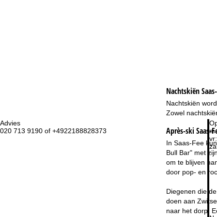
Nachtskiën
Saas
Nachtskiën wordt
Zowel nachtskiën
Advies
Op
Après-ski Saas-F
020 713 9190 of +4922188828373
ma
vr:
In Saas-Fee kun 
za
Bull Bar" met zi
om te blijven ha
door pop- en roc
Diegenen die de 
doen aan Zwitser
naar het dorp. E