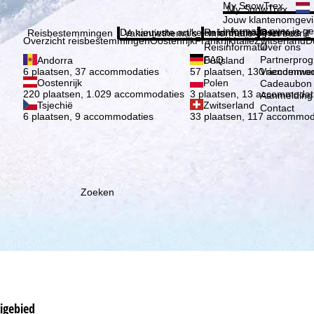
Kies 
My SnowTrex
My SnowTrex
Aanmelden
Jouw klantenomgevi
informatie over je g
De nieuwste artikelen in ons magazine
Reisinformatie
Over ons
Reisbestemmingen
Vakantiethema's
Informatie
Het bedrijf
Overzicht reisbestemmingen
Oostenrijk
Frankrijk
Italië
Zwitserland
D
Reisinformatie
Over ons
FAQ
Partnerpro
Andorra
Duitsland
Vriendenwer
6 plaatsen, 37 accommodaties
57 plaatsen, 130 accommod
Oostenrijk
Polen
Cadeaubon
220 plaatsen, 1.029 accommodaties
3 plaatsen, 13 accommodat
Aanmelding 
Tsjechië
Zwitserland
Contact
6 plaatsen, 9 accommodaties
33 plaatsen, 117 accommod
Zoeken
kigebied