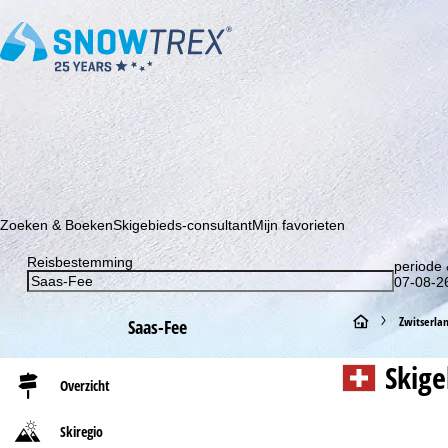
Schrijf je in voor onze nieuwsbrief en wees als eerste op de hoo
Zoeken & Boeken
Skigebieds-consultant
Mijn favorieten
Reisbestemming
periode 
07-08-26
S
Zwitserla
Saas-Fee
t
Skig
Overzicht
a
Skiregio
r