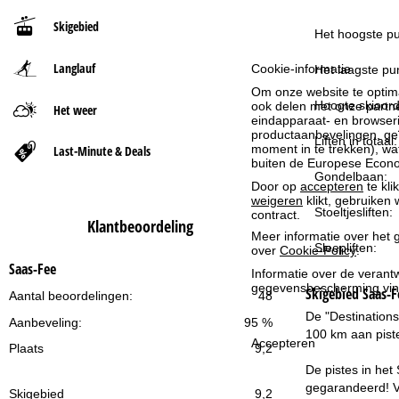
Skigebied
t
Het hoogste pu
Langlauf
Cookie-informatie
p
Het laagste pun
Om onze website te optima
a
Hoogte skioord
ook delen met onze partne
Het weer
eindapparaat- en browserin
productaanbevelingen, geï
Liften in totaal:
g
moment in te trekken), w
Last-Minute & Deals
buiten de Europese Econom
Gondelbaan:
i
Door op
accepteren
te kli
weigeren
klikt, gebruiken 
Stoeltjesliften:
contract.
n
Klantbeoordeling
Meer informatie over het g
Sleepliften:
over
Cookie-Policy
.
a
Saas-Fee
Informatie over de verantw
gegevensbescherming vin
Skigebied
Saas-F
Aantal beoordelingen:
48
De "Destinations
Aanbeveling:
95 %
100 km aan piste
Accepteren
Plaats
9,2
De pistes in het
gegarandeerd! Vo
Skigebied
9,2