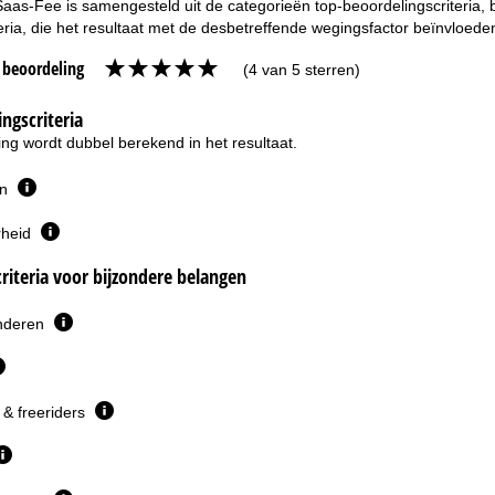
Saas-Fee is samengesteld uit de categorieën top-beoordelingscriteria, 
eria, die het resultaat met de desbetreffende wegingsfactor beïnvloede
e beoordeling
(4 van 5 sterren)
ngscriteria
ng wordt dubbel berekend in het resultaat.
en
rheid
riteria voor bijzondere belangen
inderen
& freeriders