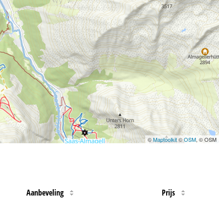
©
Maptoolkit
©
OSM
, © OSM
Aanbeveling
Prijs