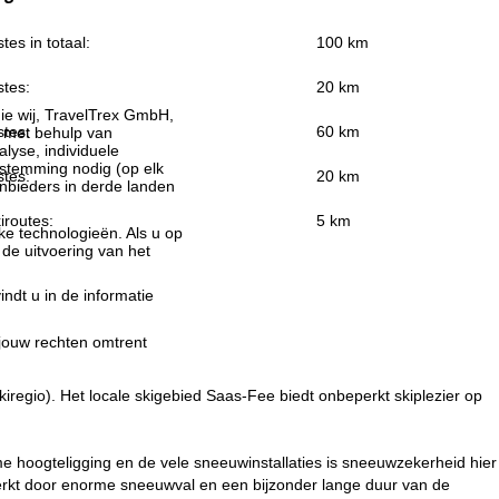
stes in totaal:
100 km
stes:
20 km
ie wij, TravelTrex GmbH,
stes:
60 km
n met behulp van
lyse, individuele
estemming nodig (op elk
stes:
20 km
nbieders in derde landen
iroutes:
5 km
jke technologieën. Als u op
 de uitvoering van het
indt u in de informatie
 jouw rechten omtrent
kiregio). Het locale skigebied Saas-Fee biedt onbeperkt skiplezier op
me hoogteligging en de vele sneeuwinstallaties is sneeuwzekerheid hier
merkt door enorme sneeuwval en een bijzonder lange duur van de